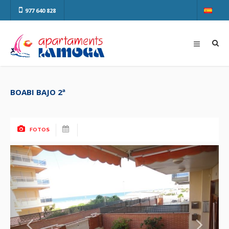
977 640 828
BOABI BAJO 2ª
FOTOS
Previous
Next